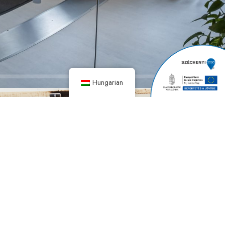
Hungarian
A Power Szerviz Kft. Magyarország legnagyobb
gyártófüggetlen gázmotoros kiserőmű szervize, több
mint 15 éve van jelen a piacon.
Hasznos linkek