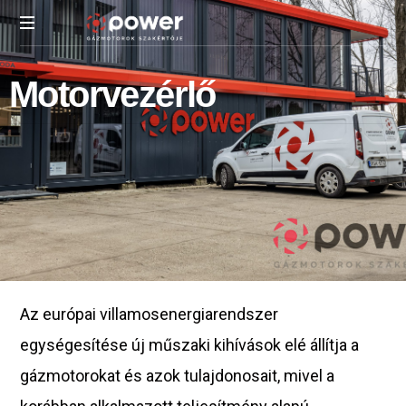
Számíthat
M
o
t
o
r
v
e
z
é
r
l
ő
az
energiánkra
Az európai villamosenergiarendszer
egységesítése új műszaki kihívások elé állítja a
gázmotorokat és azok tulajdonosait, mivel a